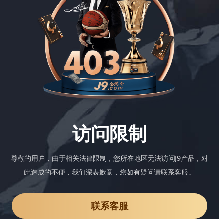
访问限制
尊敬的用户，由于相关法律限制，您所在地区无法访问J9产品，对
此造成的不便，我们深表歉意，您如有疑问请联系客服。
联系客服