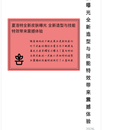
曝
光
全
新
造
型
与
技
能
特
效
带
来
震
撼
体
验
2026-08-07