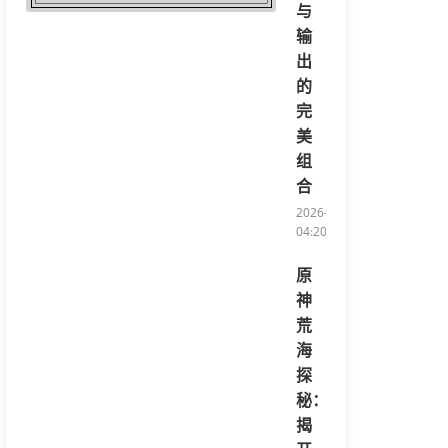
与
输
出
的
完
美
组
合
2026-08-06
04:20:07/li>
原
神
荒
海
探
秘：
揭