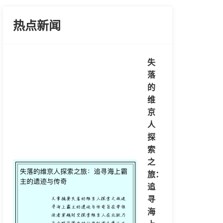
热点新闻
失
落
的
维
京
人
探
索
之
旅：
追
寻
海