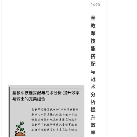
04:20:08/li>
圣
教
军
技
能
搭
配
与
战
术
分
析
提
升
效
率