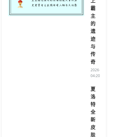
上
霸
主
的
遗
迹
与
传
奇
2026-08-08
04:20:06/li>
夏
洛
特
全
新
皮
肤