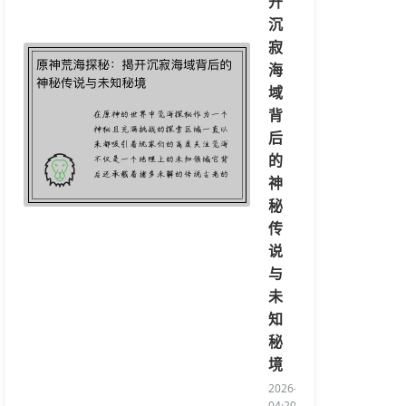
开
沉
寂
海
域
背
后
的
神
秘
传
说
与
未
知
秘
境
2026-08-05
04:20:06/li>