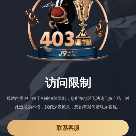
访问限制
尊敬的用户，由于相关法律限制，您所在地区无法访问J9产品，对
此造成的不便，我们深表歉意，您如有疑问请联系客服。
联系客服