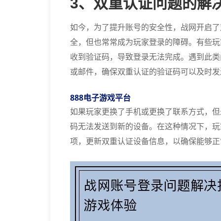
3、双重认证问题的解
如今，为了提升账号的安全性，战网开启了
全，但也常常成为玩家登录的障碍。有些玩
收到验证码，导致登录无法完成。遇到此类
或邮件，确保双重认证的验证码可以及时发
888电子游戏平台
如果玩家更换了手机或更换了联系方式，但
码无法发送到新的设备。在这种情况下，玩家
项，更新双重认证设备信息，以确保能够正