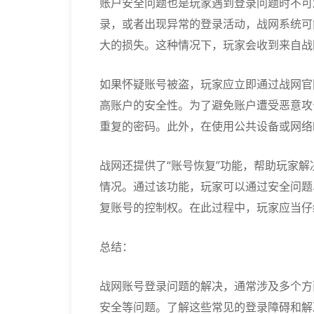
账户安全问题也是玩家遇到登录问题时不可
录，或者出现异常的登录活动，战网系统可
大的损失。这种情况下，玩家会收到来自战
如果怀疑账号被盗，玩家应立即通过战网官
高账户的安全性。为了避免账户遭受恶意攻
重复的密码。此外，在使用公共设备或网络
战网还提供了“账号恢复”功能，帮助玩家
情况。通过该功能，玩家可以通过安全问题
复账号的控制权。在此过程中，玩家应当仔
总结：
战网账号登录问题的解决，通常涉及多个方
安全等问题。了解这些常见的登录障碍和解