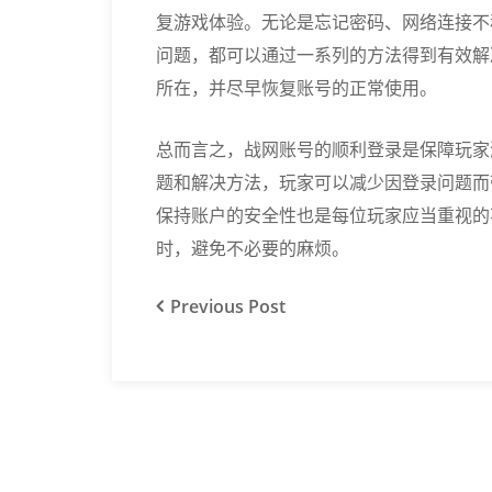
复游戏体验。无论是忘记密码、网络连接不
问题，都可以通过一系列的方法得到有效解
所在，并尽早恢复账号的正常使用。
总而言之，战网账号的顺利登录是保障玩家
题和解决方法，玩家可以减少因登录问题而
保持账户的安全性也是每位玩家应当重视的
时，避免不必要的麻烦。
Previous
Post