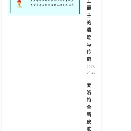
上
霸
主
的
遗
迹
与
传
奇
2026-08-08
04:20:06/li>
夏
洛
特
全
新
皮
肤