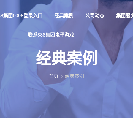
88集团6008登录入口
经典案例
公司动态
集团服
联系888集团电子游戏
经典案例
首页
经典案例