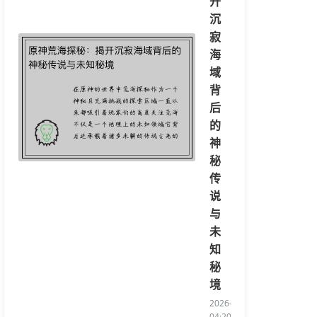
开
沉
寂
海
域
背
后
的
神
秘
传
说
与
未
知
秘
境
2026-08-05
04:20:06/li>