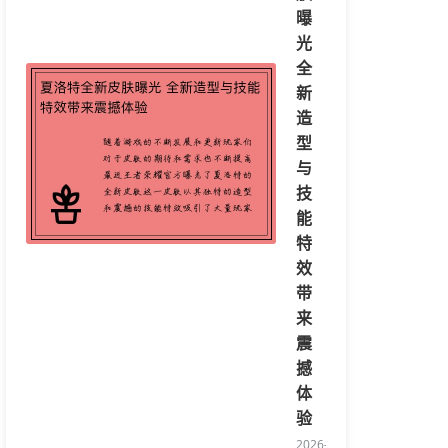
曝
光
全
新
造
型
与
技
能
特
效
带
来
震
撼
体
验
2026-08-07