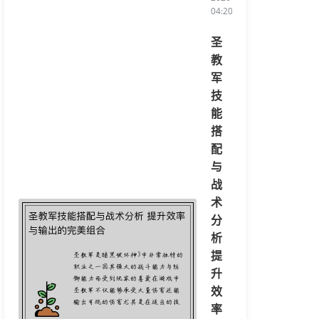
04:20:08/li>
圣
教
军
技
能
搭
配
与
战
术
分
析
提
升
效
率