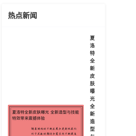
热点新闻
夏
洛
特
全
新
皮
肤
曝
光
全
新
造
型