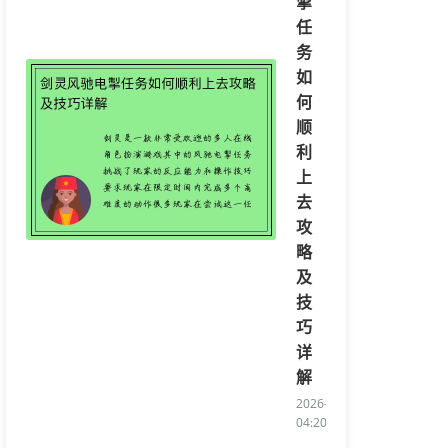
掣
任
务
如
何
顺
利
上
去
攻
略
及
技
巧
详
解
2026-08-04
04:20:08/li>