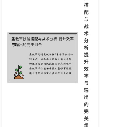
搭
配
与
战
术
分
析
提
升
效
率
与
输
出
的
完
美
组