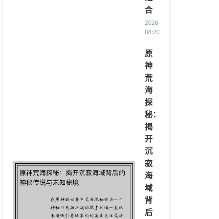
合
2026-08-06
04:20:07/li>
原
神
荒
海
探
秘：
揭
开
沉
寂
海
域
背
后