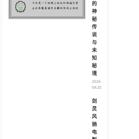
的
神
秘
传
说
与
未
知
秘
境
2026-08-05
04:20:06/li>
剑
灵
风
驰
电