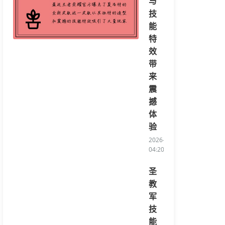
与
技
能
特
效
带
来
震
撼
体
验
2026-08-07
04:20:08/li>
圣
教
军
技
能