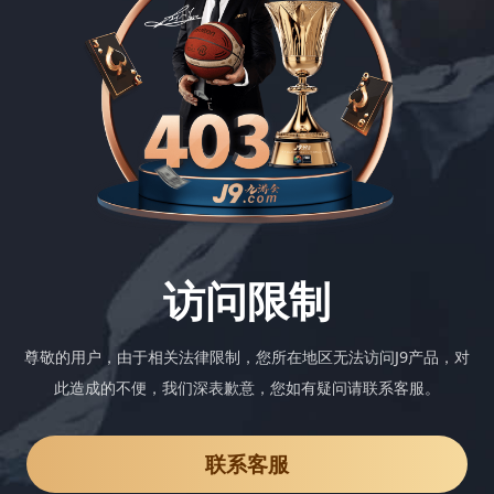
访问限制
尊敬的用户，由于相关法律限制，您所在地区无法访问J9产品，对
此造成的不便，我们深表歉意，您如有疑问请联系客服。
联系客服