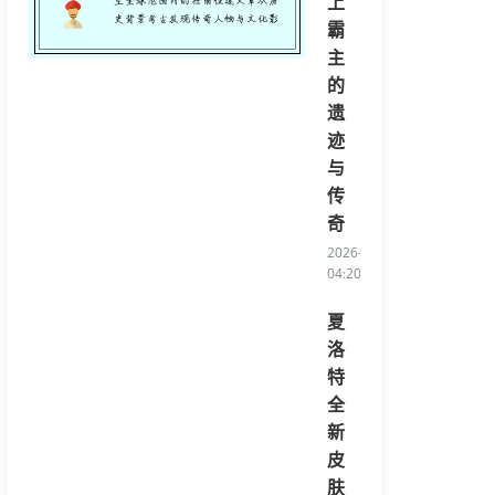
上
霸
主
的
遗
迹
与
传
奇
2026-08-08
04:20:06/li>
夏
洛
特
全
新
皮
肤