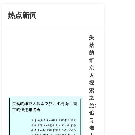
热点新闻
失
落
的
维
京
人
探
索
之
旅：
追
寻
海