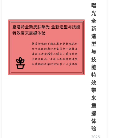
曝
光
全
新
造
型
与
技
能
特
效
带
来
震
撼
体
验
2026-08-07