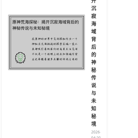
开
沉
寂
海
域
背
后
的
神
秘
传
说
与
未
知
秘
境
2026-08-05
04:20:06/li>