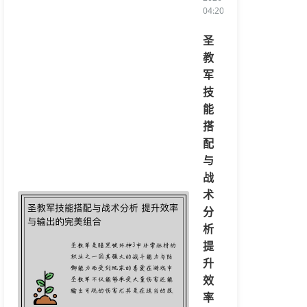
04:20:08/li>
圣
教
军
技
能
搭
配
与
战
术
分
析
提
升
效
率