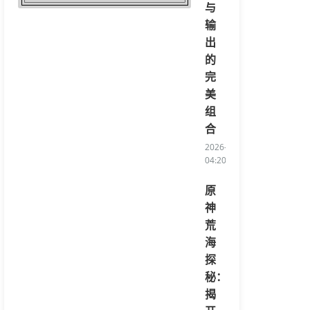
与
输
出
的
完
美
组
合
2026-08-06
04:20:07/li>
原
神
荒
海
探
秘：
揭