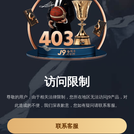
访问限制
尊敬的用户，由于相关法律限制，您所在地区无法访问J9产品，对
此造成的不便，我们深表歉意，您如有疑问请联系客服。
联系客服